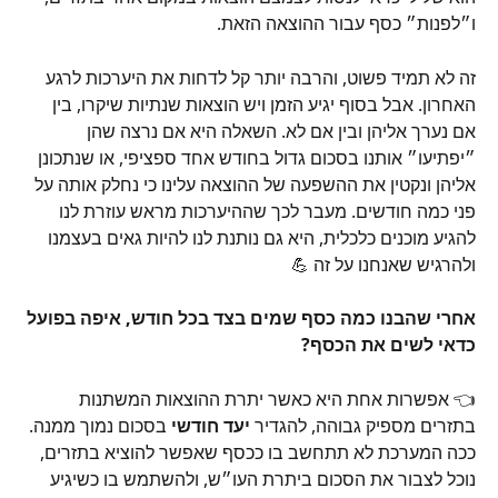
ו״לפנות״ כסף עבור ההוצאה הזאת. 
זה לא תמיד פשוט, והרבה יותר קל לדחות את היערכות לרגע 
האחרון. אבל בסוף יגיע הזמן ויש הוצאות שנתיות שיקרו, בין 
אם נערך אליהן ובין אם לא. השאלה היא אם נרצה שהן 
״יפתיעו״ אותנו בסכום גדול בחודש אחד ספציפי, או שנתכונן 
אליהן ונקטין את ההשפעה של ההוצאה עלינו כי נחלק אותה על 
פני כמה חודשים. מעבר לכך שההיערכות מראש עוזרת לנו 
להגיע מוכנים כלכלית, היא גם נותנת לנו להיות גאים בעצמנו 
ולהרגיש שאנחנו על זה 💪
אחרי שהבנו כמה כסף שמים בצד בכל חודש, איפה בפועל 
כדאי לשים את הכסף?
👈 אפשרות אחת היא כאשר יתרת ההוצאות המשתנות 
בתזרים מספיק גבוהה, להגדיר
 יעד חודשי 
בסכום נמוך ממנה. 
ככה המערכת לא תתחשב בו ככסף שאפשר להוציא בתזרים, 
נוכל לצבור את הסכום ביתרת העו״ש, ולהשתמש בו כשיגיע 