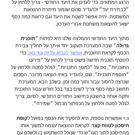
הרגע המתאים. כדי לעדכן את היעד החודשי - צריך ללחוץ על 
״לבחירת יעד״ ולהגדיר סכום שנמוך מיתרת ההוצאות 
המשתנות. יהיה אפשר לשנות את היעד וגם לראות כמה כסף 
ישאר להוצאות משתנות אחרי העדכון.
מתוך היעד החודשי ההמלצה שלנו היא לפתוח ״
תוכנית 
גדולה
״ שבה המערכת תעקוב יחד איתך על תהליך צבירת 
הכסף לקראת התוכנית, 
אפשר לקרוא על זה עוד כאן.
 כדי 
להוסיף תוכנית חדשה פשוט צריך ללחוץ על ״פירוט 
התוכניות״, ואז על ״למסך התכניות״, לגלול למטה וללחוץ על 
״הוספת תוכנית״. שם, להגדיר באיזו הוצאה מדובר, הסכום 
שנרצה לחסוך עבור ותוך כמה זמן. בשלב הבא, המערכת 
תחשב כמה כסף צריך לשים בצד בכל חודש עבור התוכנית 
ותקח אותה בחשבון בחישוב התזרים החודשי. לסיום, צריך 
לגלול למטה וללחוץ על הכפתור הכחול ״שמירה״. 
👈 אפשרות נוספת, היא להפקיד את הכסף בפועל ל
קופת 
חיסכון לטווח קצר
. לקראת ההוצאה עצמה למשוך אותו 
מהחיסכון לתוך העו״ש כדי שנוכל להשתמש בו ולשלם עם 